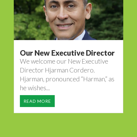
Our New Executive Director
We welcome our New Executive
Director Hjarman Cordero.
Hjarman, pronounced “Harman,” as
he wishes...
READ MORE