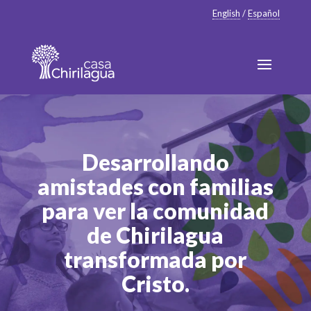
English
/
Español
Desarrollando
amistades con familias
para ver la comunidad
de Chirilagua
transformada por
Cristo.