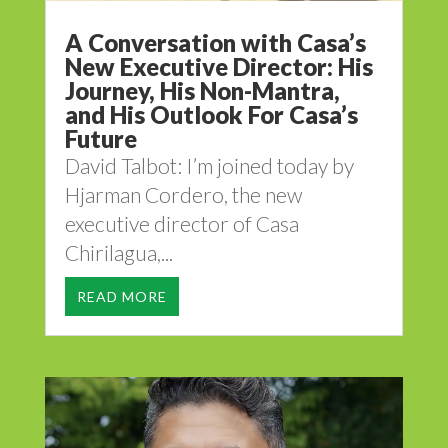
A Conversation with Casa’s
New Executive Director: His
Journey, His Non-Mantra,
and His Outlook For Casa’s
Future
David Talbot: I’m joined today by
Hjarman Cordero, the new
executive director of Casa
Chirilagua,...
READ MORE