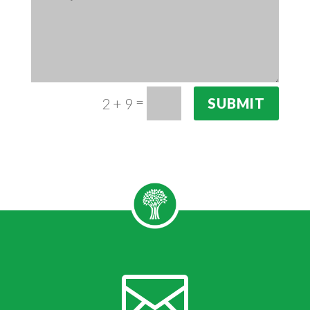
=
2 + 9
SUBMIT
